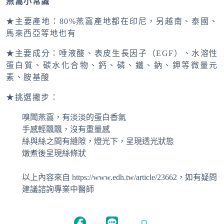
燕窩小常識
★主要產地：80%燕窩產地都在印尼，另越南、泰國、
馬來西亞等地也有
★主要成分：唾液酸、表皮生長因子（EGF）、水溶性
蛋白質、碳水化合物、鈣、磷、鐵、鈉、鉀等微量元
素、胺基酸
★挑選撇步：
嗅聞燕窩，有淡淡的蛋白香氣
手感輕飄飄，沒有重量感
絲與絲之間有縫隙，燈光下，呈現透光狀態
燉煮後呈現絲條狀
以上內容來自 https://www.edh.tw/article/23662，如有疑問
建議諮詢專業中醫師