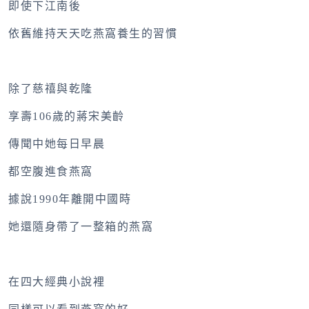
即使下江南後
依舊維持天天吃燕窩養生的習慣
除了慈禧與乾隆
享壽106歲的蔣宋美齡
傳聞中她每日早晨
都空腹進食燕窩
據說1990年離開中國時
她還隨身帶了一整箱的燕窩
在四大經典小說裡