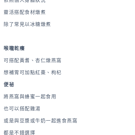
依照個人身體狀況
靈活搭配食材燉煮
除了常見以冰糖燉煮
喉嚨乾癢
可搭配黃耆、杏仁燉燕窩
想補胃可加點紅棗、枸杞
便祕
將燕窩與蜂蜜一起食用
也可以搭配雞湯
或是與豆漿或牛奶一起進食燕窩
都是不錯選擇