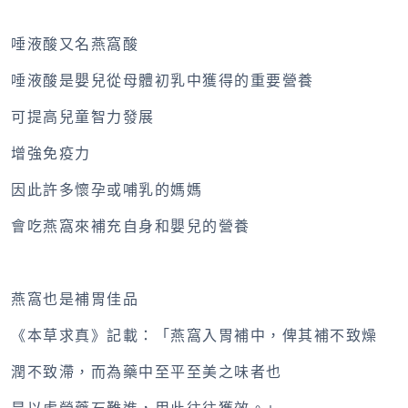
唾液酸又名燕窩酸
唾液酸是嬰兒從母體初乳中獲得的重要營養
可提高兒童智力發展
增強免疫力
因此許多懷孕或哺乳的媽媽
會吃燕窩來補充自身和嬰兒的營養
燕窩也是補胃佳品
《本草求真》記載：「燕窩入胃補中，俾其補不致燥
潤不致滯，而為藥中至平至美之味者也