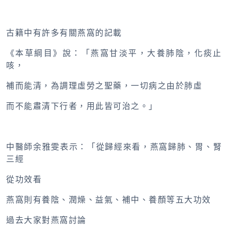
古籍中有許多有關燕窩的記載
《本草綱目》說：「燕窩甘淡平，大養肺陰，化痰止
咳，
補而能清，為調理虛勞之聖藥，一切病之由於肺虛
而不能肅清下行者，用此皆可治之。」
中醫師余雅雯表示：「從歸經來看，燕窩歸肺、胃、腎
三經
從功效看
燕窩則有養陰、潤燥、益氣、補中、養顏等五大功效
過去大家對燕窩討論