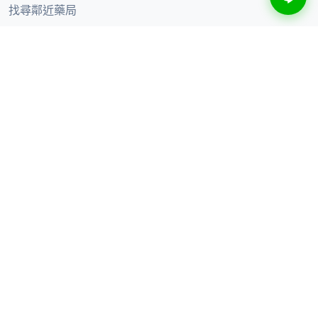
找尋鄰近藥局
健康知識
線上購買
合作夥伴
合作品牌
加入聯盟藥局
供應商合作
聯絡我們
服務時間：
週一至週五 10:00-18:00
(國定假日除外)