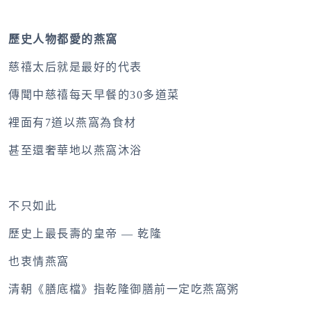
歷史人物都愛的燕窩
慈禧太后就是最好的代表
傳聞中慈禧每天早餐的30多道菜
裡面有7道以燕窩為食材
甚至還奢華地以燕窩沐浴
不只如此
歷史上最長壽的皇帝 — 乾隆
也衷情燕窩
清朝《膳底檔》指乾隆御膳前一定吃燕窩粥