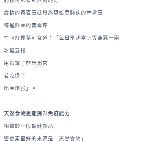
同樣可以看到燕窩的好
癡情的賈寶玉就贈燕窩給患肺疾的林黛玉
精通醫藥的曹雪芹
在《紅樓夢》寫道：「每日早起拿上等燕窩一兩
冰糖五錢
用銀銚子熬出粥來
若吃慣了
比藥還強」。
天然食物更能提升免疫能力
相較於一般保健食品
營養素最好的來源是「天然食物」