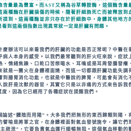
胞含量最為豐富。而AST又稱為谷草轉胺酶，這個酶含量
這兩種酶在肝臟損傷的時候，隨著肝細胞死亡而被釋放到
所提到，這兩種酶並非只存在於肝細胞中，身體其他地方
是看到這兩個指數出現異常就一定是肝臟有問題。
什麼辦法可以來看我們的肝臟的功能是否正常呢？中醫在
乎病人本身的感受。以我們最常聽到的肝火旺來說，症狀
熱、情緒焦躁、口乾口苦想喝水、耳鳴或是耳周發腫發癢
來就是一團火在身體裡面燒，而這一切都跟肝臟功能失調
響到腸胃消化功能，也就是中醫說的脾胃，可能會有消化
人說肝是沈默的器官，其實它只是以非痛的方式來告訴我
感度，因為它已經用了各種症狀在提醒我們。
個論述“體陰而用陽”。大多我們把無形的東西歸類到陽，
的譬喻是將軍之官，在身體裡面對氣血發號施令，讓它們
肝主疏泄”，它要負責氣血運行順暢無阻。這個氣血移動的