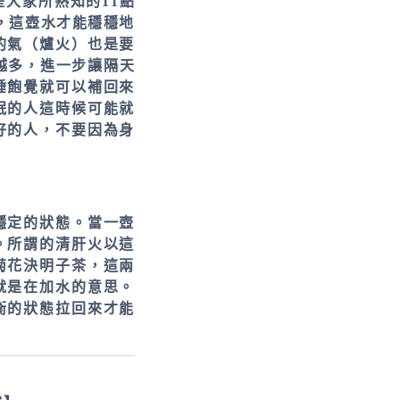
大家所熟知的11點
，這壺水才能穩穩地
的氣（爐火）也是要
越多，進一步讓隔天
睡飽覺就可以補回來
眠的人這時候可能就
好的人，不要因為身
穩定的狀態。當一壺
。所謂的清肝火以這
菊花決明子茶，這兩
就是在加水的意思。
衡的狀態拉回來才能