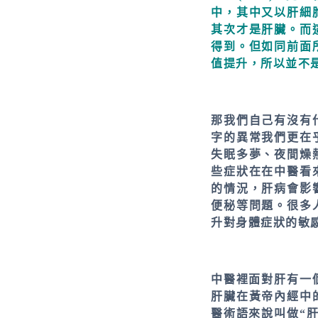
中，其中又以肝細
其次才是肝臟。而
得到。但如同前面
值提升，所以並不
那我們自己有沒有
字的異常我們更在
失眠多夢、夜間燥
些症狀在在中醫看
的情況，肝病會影
便秘等問題。很多
升對身體症狀的敏
中醫裡面對肝有一
肝臟在黃帝內經中
醫術語來說叫做“