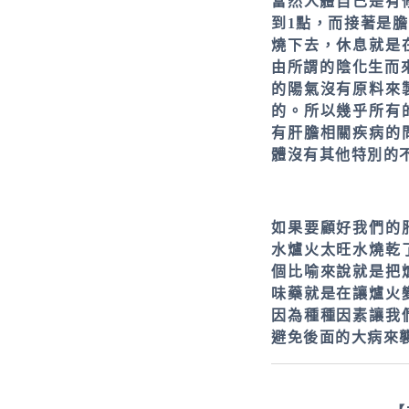
當然人體自己是有
到1點，而接著是
燒下去，休息就是
由所謂的陰化生而
的陽氣沒有原料來
的。所以幾乎所有
有肝膽相關疾病的
體沒有其他特別的
如果要顧好我們的
水爐火太旺水燒乾
個比喻來說就是把
味藥就是在讓爐火
因為種種因素讓我
避免後面的大病來