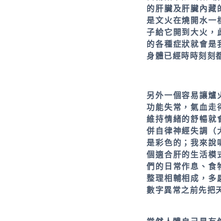
的肝臟及肝臟內藏
是文火在燒開水一
子給它開到大火，
的各種症狀就會是
身體已經時時刻刻
另外一個容易讓爐
功能失常，氣血走
維持情緒的舒暢就
併自律神經失調（
是彩色的；我來說
個適合肝的生活模
們的日常作息、食
整理相輔相成，多
數字異常之前先把