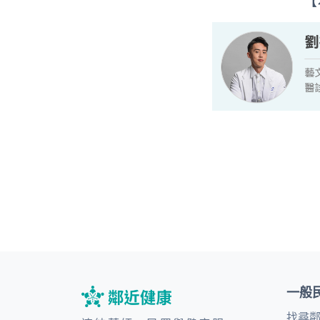
【
一般
找尋