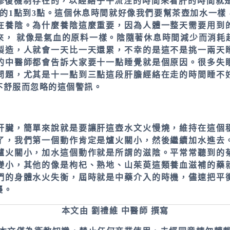
修復機制存在的，以經絡子午流注的時間來看肝的時間就是
膽的1點到3點。這個休息時間就好像我們要幫茶壺加水一樣
在養陰。為什麼養陰這麼重要，因為人體一整天需要用到
來， 就像是氣血的原料一樣。陰隨著休息時間減少而消耗
製造，人就會一天比一天還累，不幸的是這不是挑一兩天
的中醫師都會告訴大家要十一點睡覺就是個原因。很多失
問題，尤其是十一點到三點這段肝膽經絡在走的時間睡不
不舒服而忽略的這個警訊。
肝臟，簡單來說就是要讓肝這壺水文火慢燒，維持在這個
了，我們第一個動作肯定是爐火關小，然後繼續加水進去
爐火關小，加水這個動作就是所謂的滋陰。平常常聽到的
變小，其他的像是枸杞、熟地、山茱萸這類養血滋補的藥
們的身體水火失衡，屆時就是中藥介入的時機，儘速把平
襲。
本文由 劉禮維 中醫師 撰寫