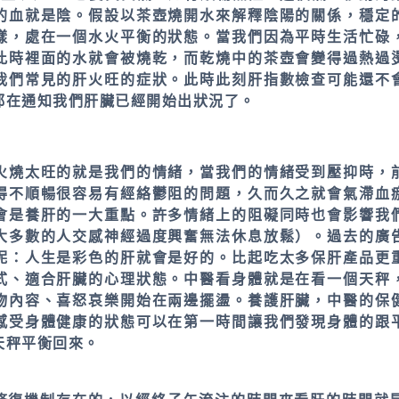
的血就是陰。假設以茶壺燒開水來解釋陰陽的關係，穩定
樣，處在一個水火平衡的狀態。當我們因為平時生活忙碌
此時裡面的水就會被燒乾，而乾燒中的茶壺會變得過熱過
我們常見的肝火旺的症狀。此時此刻肝指數檢查可能還不
都在通知我們肝臟已經開始出狀況了。
火燒太旺的就是我們的情緒，當我們的情緒受到壓抑時，
得不順暢很容易有經絡鬱阻的問題，久而久之就會氣滯血
會是養肝的一大重點。許多情緒上的阻礙同時也會影響我
大多數的人交感神經過度興奮無法休息放鬆）。過去的廣
呢：人生是彩色的肝就會是好的。比起吃太多保肝產品更
式、適合肝臟的心理狀態。中醫看身體就是在看一個天秤
物內容、喜怒哀樂開始在兩邊擺盪。養護肝臟，中醫的保
感受身體健康的狀態可以在第一時間讓我們發現身體的跟
天秤平衡回來。