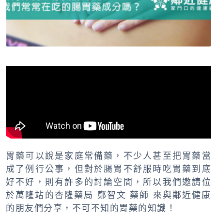
胃藥可以說是家庭常備藥，不少人甚至把胃藥當
成了例行公事，但對於腸胃不舒服時吃胃藥到底
好不好，則有許多的討論空間，所以我們邀請位
於萬隆站的杏隆藥局 鄭智文 藥師 來與鄰近健康
的朋友們分享，不可不知的胃藥的知識！