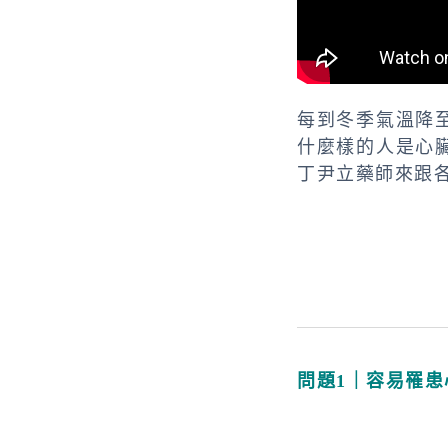
每到冬季氣溫降
什麼樣的人是心
丁尹立藥師來跟
問題1｜容易罹