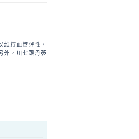
以維持血管彈性，
另外，川七跟丹蔘