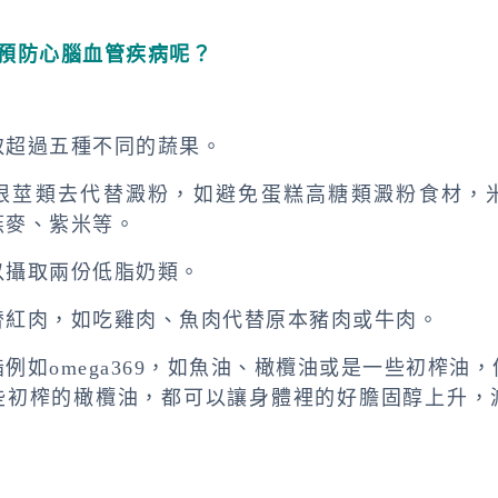
何預防心腦血管疾病呢？
取超過五種不同的蔬果。
根莖類去代替澱粉，如避免蛋糕高糖類澱粉食材，
燕麥、紫米等。
以攝取兩份低脂奶類。
替紅肉，如吃雞肉、魚肉代替原本豬肉或牛肉。
例如omega369，如魚油、橄欖油或是一些初榨油
些初榨的橄欖油，都可以讓身體裡的好膽固醇上升，